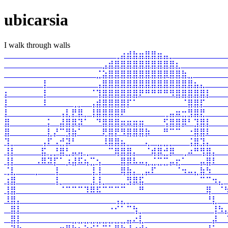
ubicarsia
I walk through walls
⠀⠀⠀⠀⠀⠀⠀⠀⠀⠀⠀⠀⠀⠀⠀⠀⠀⠀⢀⣴⣾⣷⣶⣿⣿⣶⣤⡀⠀⠀⠀⠀⠀⠀⠀⠀
⠀⠀⠀⠀⠀⠀⠀⠀⠀⠀⠀⠀⠀⠀⠀⠀⣠⣾⣿⣿⣿⣿⣿⣿⣿⣿⣿⣿⣆⠀⠀⠀⠀⠀⠀⠀
⠀⠀⠀⠀⠀⠀⠀⠀⠀⠀⠀⠀⠀⠀⠀⣈⣵⣿⣿⣿⣿⣿⣿⣿⣿⣿⡿⣿⣿⣷⣀⠀⠀⠀⠀⠀
⠀⠀⠀⠀⠀⠀⢸⠀⠀⠀⠀⠀⠀⠀⠀⢠⣿⣿⣿⣿⣿⣿⣿⣿⣿⣿⣿⣿⣿⣿⣿⣦⣄⠀⠀⠀
⡆⠀⠀⠀⠀⠀⢸⠀⠀⠀⠀⠀⠀⠀⠈⢹⣿⣿⣿⣿⣿⣿⠟⠛⠛⠛⠛⠻⣿⣿⣿⣿⣿⡇⠀⠀
⡇⠀⠀⠀⠀⠀⠸⠀⠀⠀⠀⢀⡀⠀⢠⣾⣿⣿⣿⣿⡏⠁⠀⠀⠀⠀⠀⠀⠀⠈⣿⣿⡏⠀⠀⠀
⡇⠀⠀⠀⠀⠀⠀⠀⠀⢠⣇⡟⡿⡀⢸⣿⣿⣿⣿⠟⠀⠀⠀⠀⠀⠀⢀⣤⠶⣒⣻⣿⣟⠀⠀⠀
⣿⠀⠀⠀⠀⠀⠀⡅⠀⣼⣿⡿⡽⠁⠀⠙⣿⣿⣿⡶⠶⣶⣶⠀⠀⠀⢫⣿⣿⡿⠃⣹⣿⡇⠀⠀
⣿⠀⠀⠀⠀⠀⠀⣇⡜⠉⣻⣷⠁⠀⠀⠀⢟⣿⡟⠻⣿⣿⣿⡷⠀⠀⠛⠉⠉⠀⠐⣿⣿⠇⠀⠀
⢹⡀⠀⠀⠀⠀⢠⠏⠠⣚⡽⠃⠀⠀⠀⠀⠸⣿⣿⣦⡀⠀⠀⢄⠀⣀⣀⡀⠀⠀⢨⣿⣹⡄⠀⠀
⢸⡇⠀⠀⠀⠀⣯⢀⡘⣿⣃⡤⢤⢀⠀⠀⠀⠉⢿⣿⣿⡄⠀⠈⢾⡿⣚⡿⠀⢀⠴⠛⢻⣿⡄⠀
⢸⡇⠀⠀⠀⠠⠿⠽⡏⠁⡰⣼⠯⢦⣉⢢⠀⠀⠀⣿⡿⠧⠤⣄⣈⣉⣉⡤⣖⠁⠀⠀⡤⣿⠇⠀
⢈⣇⠀⠀⠀⡀⠀⠀⢸⠀⠀⠀⠀⠀⢸⢸⠀⠀⠀⢿⣷⡄⢀⡤⠏⠀⠀⠀⠈⠲⠤⣄⣷⠳⠀⠀
⢰⣿⠀⠀⠀⠀⠀⠀⢸⡀⠀⠀⠀⠀⣸⢸⡀⠀⠀⣀⣻⡿⣯⠀⠀⠀⠀⠀⠀⠀⠀⠀⠉⠉⠲⣄
⢸⣿⠀⠀⠀⠀⠀⠀⠀⠈⠉⠉⠉⠹⠿⠯⠉⠉⠉⠉⠀⠀⠛⠀⠀⠀⠀⠀⠀⠀⠀⠀⠀⢿⠀⠈
⠸⣿⡄⠀⠀⠀⠀⠀⠀⠀⠀⠀⠀⠀⠀⠀⠀⠀⢠⣄⡀⠀⠀⠀⠀⠀⠀⠀⠀⠀⠀⠀⠀⠘⣇⠀
⠀⣿⡇⠀⠀⠀⠀⠀⠀⠀⠀⠀⠀⠀⠀⠀⠀⠐⠊⠁⠉⢳⡀⠀⠀⠀⠀⠀⠀⠀⠀⠀⠀⠀⢸⠳
⠀⣿⡇⠀⠀⠀⠀⠀⠀⠀⠀⣀⣀⣀⣀⣀⣀⣀⣀⣀⣤⠔⣇⠀⠀⠀⠀⠀⠀⠀⠀⠀⠀⠀⡼⠀