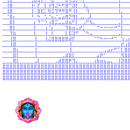
⠀⢹⣷⠀⠀⠀⠀⠀⢠⠶⢿⣗⡂⠑⣮⠁⠉⠁⣿⣳⡼⡔⠚⡆⠀⠀⠀⠀⠀⠀⠀⠀⠀⢸⠁⠀
⠀⢸⣿⠀⠀⠀⠀⠀⢸⡂⡏⠀⡇⣸⣻⠬⠓⠋⣿⣉⣽⡇⠀⠸⡄⠀⠀⠀⠀⠀⠀⠀⠀⢸⠀⠀
⠀⢸⣿⠀⠀⠀⠀⠀⢸⠀⡿⠯⡅⢻⡭⢹⠛⠛⣿⡛⢸⡇⠀⠀⢹⡀⠀⠀⠀⠀⠀⠀⠀⠸⡄⠀
⠀⠈⣿⡆⠀⠀⠀⠀⠘⠀⡓⠀⣡⢈⣦⢌⣤⡴⢿⠝⢻⡇⠠⠄⣠⠇⠀⠀⠀⠀⠀⠀⠀⠀⡇⠀
⠀⠀⣿⡇⠀⠀⠀⠀⠀⡆⠙⠉⠑⢰⣿⡭⢤⣤⣾⠶⠋⡇⠀⣠⠋⠳⣄⠀⠀⠀⠀⠀⠀⢠⡇⠀
⠀⠀⣿⡇⠀⠀⠀⠀⠀⡇⠀⠀⢰⠈⡆⠀⠀⠀⠹⣷⣶⢤⠞⣅⠀⠀⠀⠉⠒⠒⠒⠒⠚⠉⡇⠀
⠀⠀⢹⣷⠀⠀⠀⠀⠀⡇⠀⠀⢸⠀⣇⠀⠀⠀⣇⣯⣽⠋⠀⠈⠓⢤⣀⠀⠀⠀⠀⠀⢀⡠⡇⠀
⠀⠀⢸⣿⠀⠀⠀⠀⠀⢸⠀⠀⠸⢬⣿⣿⣿⣿⠿⢾⡏⠀⠀⠀⠀⠀⠈⠉⠓⠒⠒⠚⠉⠀⢱⠠
⠀⠀⠸⣿⠀⠀⠀⠀⠀⢸⠀⠀⠀⠀⠀⠀⠀⠀⠀⢸⠀⠀⠀⠀⠀⠀⠀⠀⠀⠀⠀⠀⠀⣀⡞⢰
⠀⠀⠀⣿⡆⠀⠀⠀⠀⢸⠀⠀⠀⠀⠀⠀⠀⠀⠀⢸⡀⠀⠀⠀⠀⠀⠀⠀⠀⣠⡴⠖⠋⠁⣇⣿
⠀⠀⠀⣿⡇⠀⠀⠀⠀⢸⠀⠀⠀⠀⠀⠀⠀⣠⣾⣿⣇⠀⠀⠀⠀⠀⠀⣴⠟⠁⠀⠀⠀⠀⣻⣿
⣀⣀⣀⣿⣇⣀⣀⣀⣀⣠⣇⣀⣀⣀⣀⣠⣾⣿⣿⣟⣹⣄⣀⣀⣀⣀⣰⣷⣶⣦⣤⣄⣀⣸⣽⣿
⣿⣿⣿⣿⣿⣿⣿⣿⣿⣿⣿⣿⣿⣿⣿⣿⣿⣿⣿⣿⣿⣿⣿⣿⣿⣿⣿⣿⣿⣿⣿⣿⣿⣿⣿⣿
⣿⣿⣿⣿⣿⣿⣿⣿⣿⣿⣿⣿⣿⣿⣿⣿⣿⣿⣿⣿⣿⣿⣿⣿⣿⣿⣿⣿⣿⣿⣿⣿⣿⣿⣿⣿
⣿⣿⣿⣿⣿⣿⣿⣿⣿⣿⣿⣿⣿⣿⣿⣿⣿⣿⣿⣿⣿⣿⣿⣿⣿⣿⣿⣿⣿⣿⣿⣿⣿⣿⣿⣿